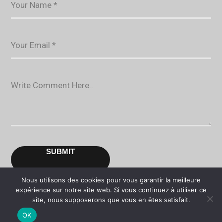
Your Name *
Des questions subsistent ?
Your Email *
Répondons-y ensemble !
Maintenant !
Write Comment Here..
+377 97 70 78 78
hello@theideastartercompany.com
Nous utilisons des cookies pour vous garantir la meilleure
© 2026-27 The Idea Starter Company.
expérience sur notre site web. Si vous continuez à utiliser ce
site, nous supposerons que vous en êtes satisfait.
<a href="https://www.theideastartercompany.com/mentions-
OK
legales/" target="_blank" rel="noopener">Mentions Légales.