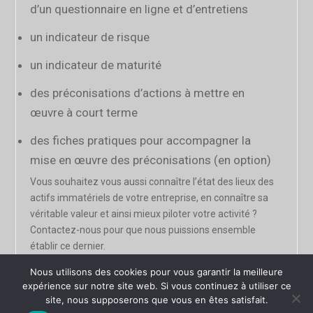
d’un questionnaire en ligne et d’entretiens
un indicateur de risque
un indicateur de maturité
Des questions subsistent ?
Répondons-y ensemble !
des préconisations d’actions à mettre en
œuvre à court terme
Maintenant !
des fiches pratiques pour accompagner la
mise en œuvre des préconisations (en option)
Vous souhaitez vous aussi connaître l’état des lieux des
actifs immatériels de votre entreprise, en connaître sa
+377 97 70 78 78
véritable valeur et ainsi mieux piloter votre activité ?
hello@theideastartercompany.com
Contactez-nous pour que nous puissions ensemble
établir ce dernier.
Nous utilisons des cookies pour vous garantir la meilleure
© 2026-27 The Idea Starter Company.
expérience sur notre site web. Si vous continuez à utiliser ce
site, nous supposerons que vous en êtes satisfait.