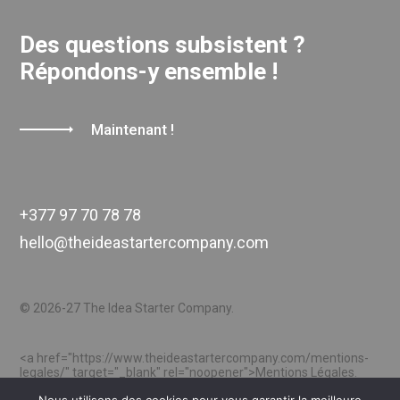
Des questions subsistent ?
Répondons-y ensemble !
Maintenant !
+377 97 70 78 78
hello@theideastartercompany.com
© 2026-27 The Idea Starter Company.
<a href="https://www.theideastartercompany.com/mentions-
legales/" target="_blank" rel="noopener">Mentions Légales.
</a> <a