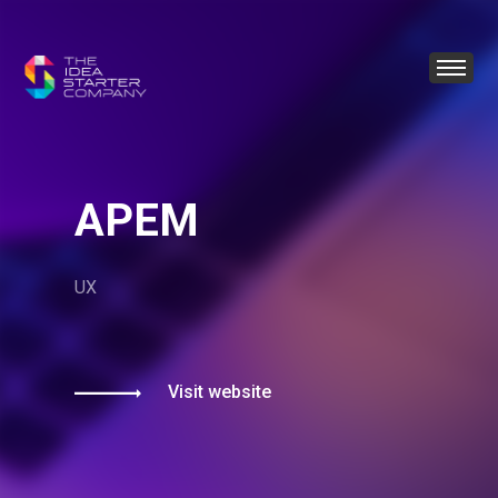
APEM
UX
Visit website